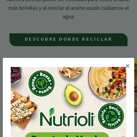
más
botellas y al reciclar el aceite usado cuidamos el
agua.
DESCUBRE DONDE RECICLAR
×
100% Orgánico