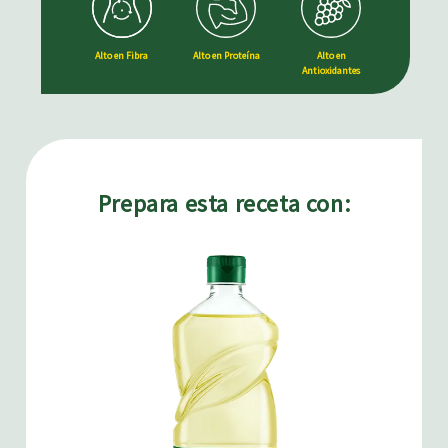
Alto en Fibra
Alto en Proteína
Alto en
Antioxidantes
Prepara esta receta con: