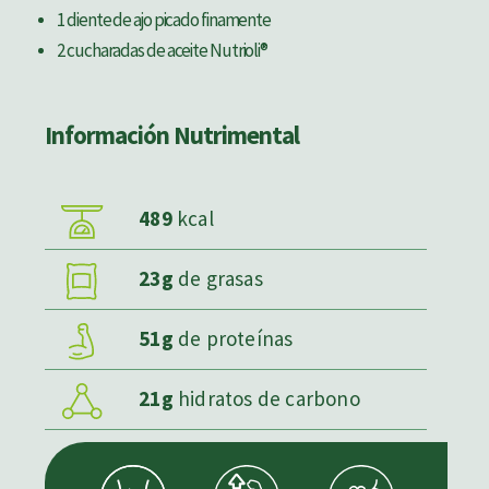
1 diente de ajo picado finamente
2 cucharadas de aceite Nutrioli®
Información Nutrimental
489
kcal
23g
de grasas
51g
de proteínas
21g
hidratos de carbono