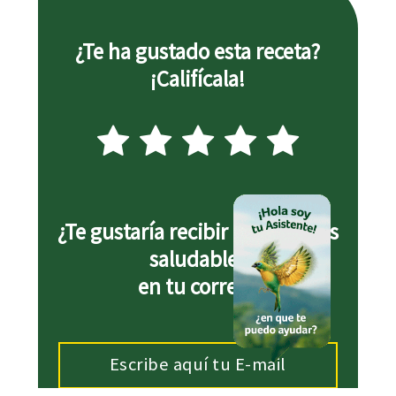
el brócoli y la coliflor; saltee brevemente y sazone
con sal y pimienta.
¿Te ha gustado esta receta?
2. Sirva una pechuga rellena por persona
¡Califícala!
acompañada de la guarnición de verduras con
lentejas.
¿Te gustaría recibir más recetas
saludables
en tu correo?