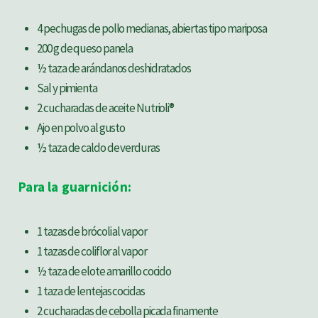
4 pechugas de pollo medianas, abiertas tipo mariposa
200 g de queso panela
½ taza de arándanos deshidratados
Sal y pimienta
2 cucharadas de aceite Nutrioli®
Ajo en polvo al gusto
½ taza de caldo de verduras
Para la guarnición:
1 tazas de brócoli al vapor
1 tazas de coliflor al vapor
½ taza de elote amarillo cocido
1 taza de lentejas cocidas
2 cucharadas de cebolla picada finamente