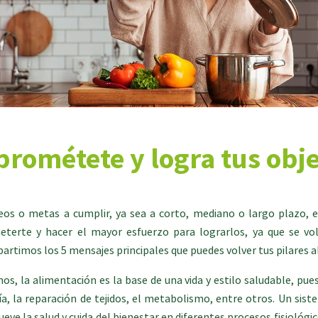
rométete y logra tus obje
os o metas a cumplir, ya sea a corto, mediano o largo plazo, e
erte y hacer el mayor esfuerzo para lograrlos, ya que se volv
artimos los 5 mensajes principales que puedes volver tus pilares 
, la alimentación es la base de una vida y estilo saludable, pues 
a, la reparación de tejidos, el metabolismo, entre otros. Un sis
eve la salud y cuida del bienestar en diferentes procesos fisiológ