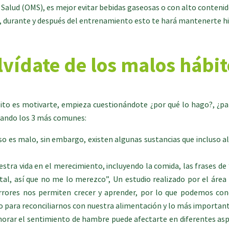
 Salud (OMS), es mejor evitar bebidas gaseosas o con alto contenid
es, durante y después del entrenamiento esto te hará mantenerte 
lvídate de los malos hábit
to es motivarte, empieza cuestionándote ¿por qué lo hago?, ¿par
ajando los 3 más comunes:
o es malo, sin embargo, existen algunas sustancias que incluso 
stra vida en el merecimiento, incluyendo la comida, las frases 
al, así que no me lo merezco”, Un estudio realizado por el área 
rrores nos permiten crecer y aprender, por lo que podemos concl
 para reconciliarnos con nuestra alimentación y lo más importante
norar el sentimiento de hambre puede afectarte en diferentes as