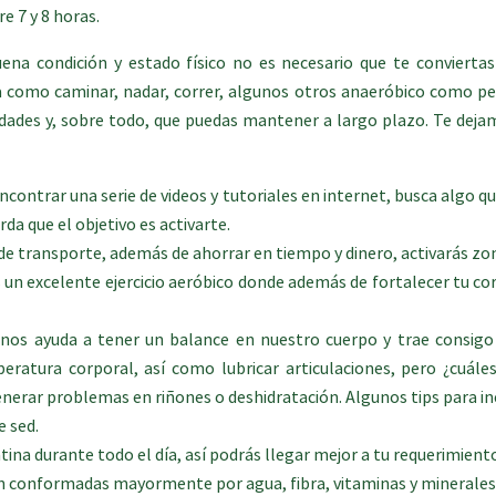
e 7 y 8 horas.
uena condición y estado físico no es necesario que te convierta
óbica como caminar, nadar, correr, algunos otros anaeróbico como p
lidades y, sobre todo, que puedas mantener a largo plazo. Te de
contrar una serie de videos y tutoriales en internet, busca algo que
a que el objetivo es activarte.
de transporte, además de ahorrar en tiempo y dinero, activarás zo
es un excelente ejercicio aeróbico donde además de fortalecer tu 
nos ayuda a tener un balance en nuestro cuerpo y trae consigo b
eratura corporal, así como lubricar articulaciones, pero ¿cuále
nerar problemas en riñones o deshidratación. Algunos tips para inc
e sed.
na durante todo el día, así podrás llegar mejor a tu requerimient
án conformadas mayormente por agua, fibra, vitaminas y minerales