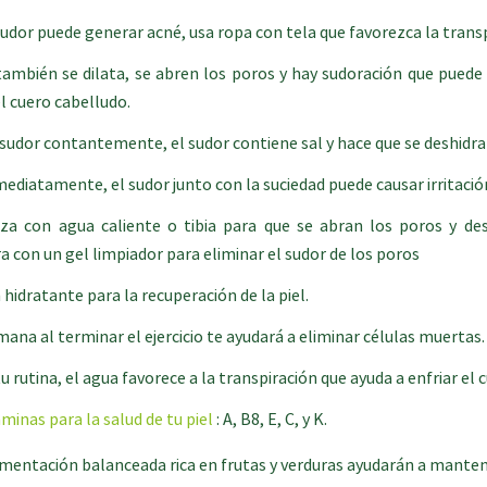
l sudor puede generar acné, usa ropa con tela que favorezca la trans
también se dilata, se abren los poros y hay sudoración que puede 
el cuero cabelludo.
 sudor contantemente, el sudor contiene sal y hace que se deshidra
nmediatamente, el sudor junto con la suciedad puede causar irritaci
 con agua caliente o tibia para que se abran los poros y desp
ara con un gel limpiador para eliminar el sudor de los poros
 hidratante para la recuperación de la piel.
ana al terminar el ejercicio te ayudará a eliminar células muertas.
rutina, el agua favorece a la transpiración que ayuda a enfriar el cu
minas para la salud de tu piel
: A, B8, E, C, y K.
limentación balanceada rica en frutas y verduras ayudarán a manten