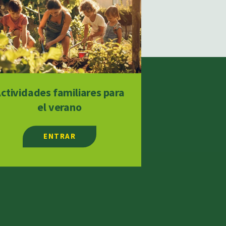
ctividades familiares para
el verano
ENTRAR