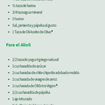
½ taza de harina
3/4 taza agua mineral
1 huevo
Sal, pimienta y páprika al gusto
1 Taza de Oli Aceite de Oliva ®
Para el Alioli
1/2 taza de yogurt griego natural
1 cucharadita de azúcar
2 cucharadas de chile chipotle adobado molido
1 cucharada de vinagre de arroz
1 cucharada de Oli Extra Virgen ®.
1/2 cucharadita de páprika
1 ajo triturado