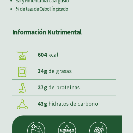
Sal y Pimienta blanca al gusto
¼ de taza de Cebollín picado
Información Nutrimental
604
kcal
34g
de grasas
27g
de proteínas
43g
hidratos de carbono