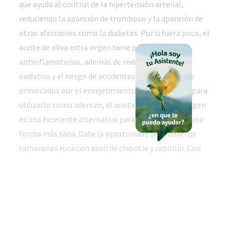
que ayuda al control de la hipertensión arterial,
reduciendo la aparición de trombosis y la aparición de
otras afecciones como la diabetes. Por si fuera poco, el
aceite de oliva extra virgen tiene propiedades
antiinflamatorias, además de reducir el estrés
oxidativo y el riesgo de accidentes cardiovasculares
provocados por el envejecimiento. Cocinar, freír o para
utilizarlo como aderezo, el aceite de oliva extra virgen
es una excelente alternativa para alimentarse de una
forma más sana. Date la oportunidad de probar los
camarones roca con alioli de chipotle y cebollín. Con
este aderezo lograrás experimentar nuevos sabores y
sensaciones en tu paladar, que se complementan de
forma única con la cubierta crujiente de los camarones.
Prepara este platillo con Oli de Nutrioli aceite de oliva
y compártelo con tus amigos, será sin duda, un platillo