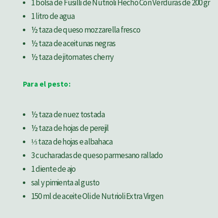
1 bolsa de Fusilli de Nutrioli Hecho Con Verduras de 200 gr
1 litro de agua
½ taza de queso mozzarella fresco
½ taza de aceitunas negras
½ taza de jitomates cherry
Para el pesto:
½ taza de nuez tostada
½ taza de hojas de perejil
⅓ taza de hojas e albahaca
3 cucharadas de queso parmesano rallado
1 diente de ajo
sal y pimienta al gusto
150 ml de aceite Oli de Nutrioli Extra Virgen