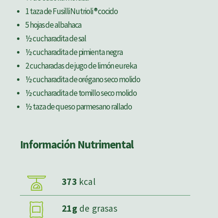
1 taza de Fusilli Nutrioli ® cocido
5 hojas de albahaca
½ cucharadita de sal
½ cucharadita de pimienta negra
2 cucharadas de jugo de limón eureka
½ cucharadita de orégano seco molido
½ cucharadita de tomillo seco molido
½ taza de queso parmesano rallado
Información Nutrimental
373
kcal
21g
de grasas