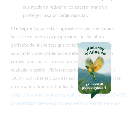
que ayudan a reducir el colesterol malo y a
proteger la salud cardiovascular.
Al integrar todos estos ingredientes, esta ensalada
satisface el apetito y proporciona un equilibrio
perfecto de nutrientes que contribuyen a una dieta
saludable. Su versatilidad permite disfrutarla como
comida principal o como acompañamiento en
cualquier ocasión.
Referencias
National Geographic
(2024). Los 5 beneficios de la espinaca que la convierten
en un superalimento. Publicado en:
https://www.nationalgeographicla.com/ciencia/2024/05/los
5-beneficios-de-la-espinaca-que-la-convierten-en-un-
superalimento