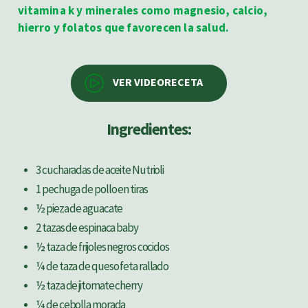
vitamina k y minerales como magnesio, calcio,
hierro y folatos que favorecen la salud.
VER VIDEORECETA
Ingredientes:
3 cucharadas de aceite Nutrioli
1 pechuga de pollo en tiras
½ pieza de aguacate
2 tazas de espinaca baby
½ taza de frijoles negros cocidos
¼ de taza de queso feta rallado
½ taza de jitomate cherry
¼ de cebolla morada