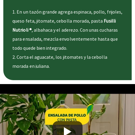
En un tazón grande agrega espinaca, pollo, frijoles,
queso feta, jitomate, cebolla morada, pasta
Fusilli
Nutrioli
®
, albahaca y el aderezo. Con unas cucharas
para ensalada, mezcla envolventemente hasta que
todo quede bien integrado.
Corta el aguacate, los jitomates y la cebolla
morada en juliana.
En un tazón chico agrega dos cucharadas de aceite
Nutrioli, jugo de limón, sal, pimienta, orégano,
tomillo y mezcla con un globo batidor hasta que
todo quede bien integrado.
En un tazón grande agrega espinaca, pollo, frijoles,
queso feta, jitomate, cebolla morada, pasta,
albahaca y el aderezo. Con unas cucharas para