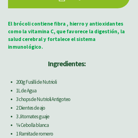
El brócoli contiene fibra , hierro y antioxidantes
como la vitamina C, que favorece la digestión, la
salud cerebral y fortalece el sistema
inmunológico.
Ingredientes:
200g Fusilli de Nutrioli
1L de Agua
3 chops de Nutrioli Antigoteo
2 Dientes de ajo
3 Jitomates guaje
¼ Cebolla blanca
1 Ramita de romero