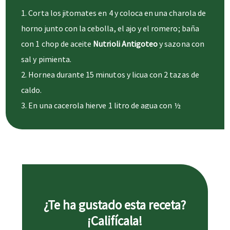
Corta los jitomates en 4 y coloca en una charola de
horno junto con la cebolla, el ajo y el romero; baña
con 1 chop de aceite
Nutrioli Antigoteo
y sazona con
sal y pimienta.
Hornea durante 15 minutos y licua con 2 tazas de
caldo.
En una cacerola hierve 1 litro de agua con ½
cucharadita de sal, una vez que esté hirviendo, verter
el fusilli, mover para evitar que se pegue y cocer
durante 15 minutos.
Escurre y reserva.
En un sartén coloca 1 chop de
Aceite Nutrioli
Antigoteo
y agrega la salsa de jitomate, cocina a
¿Te ha gustado esta receta?
fuego bajo hasta que cambie de color y se vuelva mas
¡Califícala!
espesa.