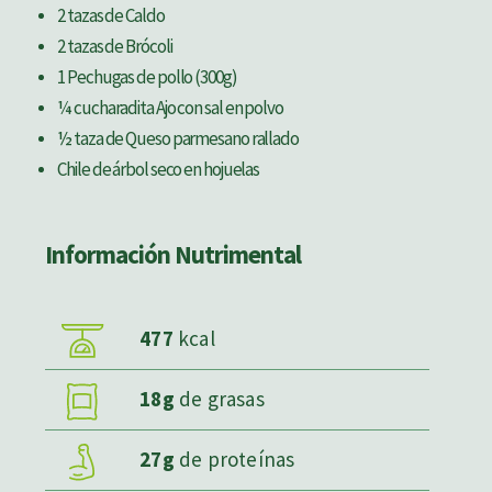
2 tazas de Caldo
2 tazas de Brócoli
1 Pechugas de pollo (300g)
¼ cucharadita Ajo con sal en polvo
½ taza de Queso parmesano rallado
Chile de árbol seco en hojuelas
Información Nutrimental
477
kcal
18g
de grasas
27g
de proteínas