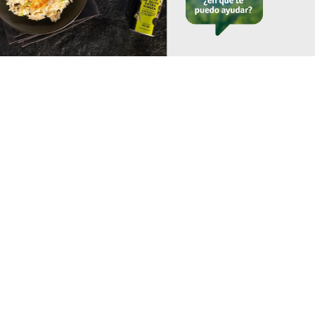
Atún con Costra de Ajonjolí
con Ensalada de Verduras
Consulta aquí
nuestros
consejos
saludables
Complementa tu alimentación
con consejos saludables