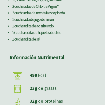
3 cucharadas de Oli Extra Virgen ®
2 cucharadas de menta fresca picada
1 cucharada de jugo de limón
1 cucharadita de ajo triturado
½ cucharadita de hojuelas de chile
1 cucharadita de sal
Información Nutrimental
499
kcal
23g
de grasas
32g
de proteínas