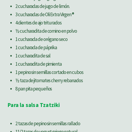
2 cucharadas de jugo de limón.
3 cucharadas de Oli Extra Virgen ®
4 dientes de ajo triturados
½ cucharadita de comino en polvo
1 cucharada de orégano seco
1 cucharada de páprika
1 cucharadita de sal
1 cucharadita de pimienta
1 pepino sin semillas cortado en cubos
½ taza de jitomates cherry rebanados
8 pan pita pequeños
Para la salsa Tzatziki
2 tazas de pepino sin semillas rallado
11/2 tazas de yogurt griego natural