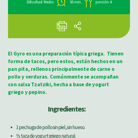
Dificultad: Medio
30 min.
porción 4
El Gyro es una preparación típica griega. Tienen
forma de tacos, pero estos, están hechos en un
pan pita, rellenos principalmente de carne o
pollo y verduras. Comúnmente se acompañan
con salsa Tzatziki, hecha a base de yogurt
griego y pepino.
Ingredientes:
1 pechuga de pollo sin piel, sin hueso.
½ taza de yogurt griego natural.