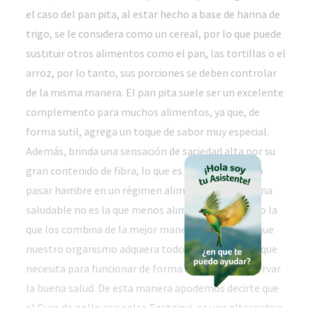
el caso del pan pita, al estar hecho a base de harina de
trigo, se le considera como un cereal, por lo que puede
sustituir otros alimentos como el pan, las tortillas o el
arroz, por lo tanto, sus porciones se deben controlar
de la misma manera. El pan pita suele ser un excelente
complemento para muchos alimentos, ya que, de
forma sutil, agrega un toque de sabor muy especial.
Además, brinda una sensación de saciedad alta por su
gran contenido de fibra, lo que es de ayuda para no
pasar hambre en un régimen alimenticio. Una cocina
saludable no es la que menos alimentos tiene, sino la
que los combina de la mejor manera, para lograr que
nuestro organismo adquiera todos los nutrientes que
necesita para funcionar de forma correcta y conservar
la buena salud. De esta manera apodemos decirte que
el Gyro de pollo con salsa Tzatziqui, es una alternativa