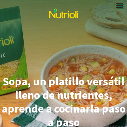
Sopa, un platillo versátil
lleno de nutrientes,
aprende a cocinarla paso
a paso