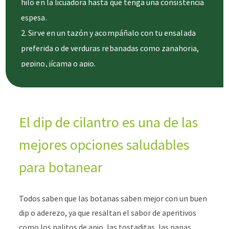
hilo en la licuadora hasta que tenga una consistencia
espesa.
Sirve en un tazón y acompáñalo con tu ensalada
preferida o de verduras rebanadas como zanahoria,
pepino, jícama o apio.
El dip de cilantro es una de las
mejores opciones saludables
para botanear
Todos saben que las botanas saben mejor con un buen
dip o aderezo, ya que resaltan el sabor de aperitivos
como los palitos de apio, las tostaditas, las papas