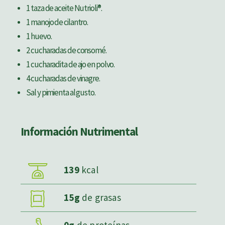
1 taza de aceite Nutrioli®.
1 manojo de cilantro.
1 huevo.
2 cucharadas de consomé.
1 cucharadita de ajo en polvo.
4 cucharadas de vinagre.
Sal y pimienta al gusto.
Información Nutrimental
139
kcal
15g
de grasas