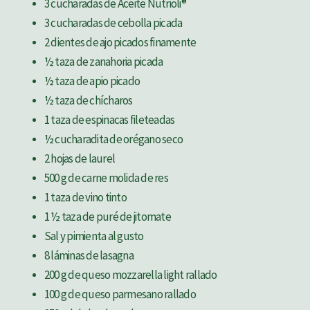
3 cucharadas de Aceite Nutrioli®
3 cucharadas de cebolla picada
2 dientes de ajo picados finamente
½ taza de zanahoria picada
½ taza de apio picado
½ taza de chícharos
1 taza de espinacas fileteadas
½ cucharadita de orégano seco
2 hojas de laurel
500 g de carne molida de res
1 taza de vino tinto
1 ½ taza de puré de jitomate
Sal y pimienta al gusto
8 láminas de lasagna
200 g de queso mozzarella light rallado
100 g de queso parmesano rallado