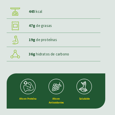
445
kcal
47g
de grasas
19g
de proteínas
36g
hidratos de carbono
Alto en Proteína
Alto en
Saludable
Antioxidantes