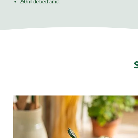
250 ml de bechamel
S