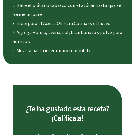
Bate el plátano tabasco con el azúcar hasta que se
forme un puré.
Incorpora el Aceite Oli Para Cocinar y el huevo.
Agrega Harina, avena, sal, bicarbonato y polvo para
hornear.
Mezcla hasta integrar por completo.
Vierte en un molde previamente engrasado y
enharinado y hornea a 180° durante 60 minutos o
hasta que al introducir un palillo en el centro, éste
salga limpio.
Desmolda, deja enfríar y disfruta.
¿Te ha gustado esta receta?
¡Califícala!