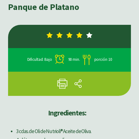
Panque de Platano
Dificultad: Bajo
90 min.
porción 10
Ingredientes:
3 cdas. de Oli de Nutrioli® Aceite de Oliva.