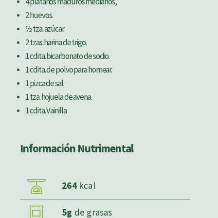
4 plátanos maduros medianos,
2 huevos.
½ tza. azúcar
2 tzas. harina de trigo.
1 cdita. bicarbonato de sodio.
1 cdita. de polvo para hornear.
1 pizca de sal.
1 tza. hojuela de avena.
1 cdita. Vainilla
Información Nutrimental
264
kcal
5g
de grasas