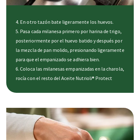
4. En otro tazón bate ligeramente los huevos.
5. Pasa cada milanesa primero por harina de trigo,
posteriormente por el huevo batido y después por
la mezcla de pan molido, presionando ligeramente
para que el empanizado se adhiera bien.
6. Coloca las milanesas empanizadas en la charola,
rocía con el resto del Aceite Nutrioli® Protect
Defensas y hornea durante 25 minutos,
volteándolas a la mitad del tiempo, hasta que
estén doradas y bien cocidas.
7. Licúa los jitomates con el diente de ajo. Calienta
la cucharada de Aceite Nutrioli® Protect Defensas
en una cacerola, vierte la salsa, sazona con sal,