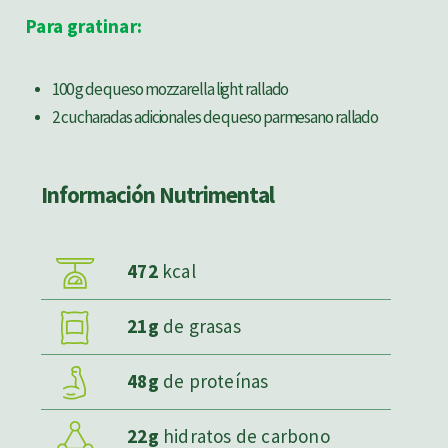
Para gratinar:
100 g de queso mozzarella light rallado
2 cucharadas adicionales de queso parmesano rallado
Información Nutrimental
472
kcal
21g
de grasas
48g
de proteínas
22g
hidratos de carbono