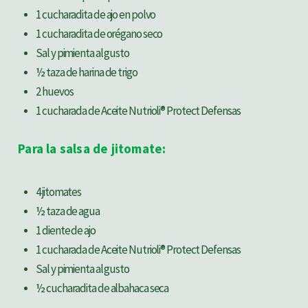
1 cucharadita de ajo en polvo
1 cucharadita de orégano seco
Sal y pimienta al gusto
½ taza de harina de trigo
2 huevos
1 cucharada de Aceite Nutrioli® Protect Defensas
Para la salsa de jitomate:
4 jitomates
½ taza de agua
1 diente de ajo
1 cucharada de Aceite Nutrioli® Protect Defensas
Sal y pimienta al gusto
½ cucharadita de albahaca seca