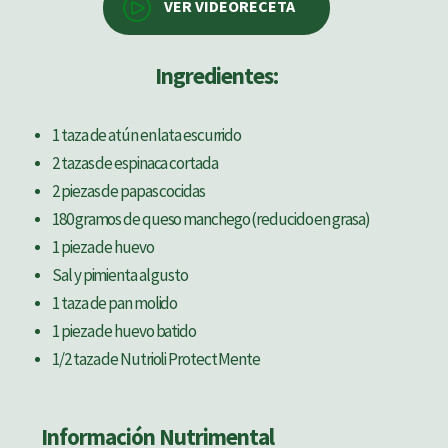
VER VIDEORECETA
Ingredientes:
1 taza de atún en lata escurrido
2 tazas de espinaca cortada
2 piezas de papas cocidas
180 gramos de queso manchego (reducido en grasa)
1 pieza de huevo
Sal y pimienta al gusto
1 taza de pan molido
1 pieza de huevo batido
1/2 taza de Nutrioli Protect Mente
Información Nutrimental