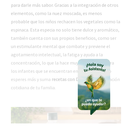
para darle más sabor. Gracias a la integración de otros
elementos, como la nuez moscada, es menos
probable que los niños rechacen los vegetales como la
espinaca. Esta especia no solo tiene dulce y aromático,
también cuenta con sus propios beneficios, como ser
un estimulante mental que combate y previene el
agotamiento intelectual, la fatiga y ayuda a la
concentración, lo que la hace muy conveniente para
los infantes que se encuentran en edad escolar. No
esperes más y suma
recetas con DHA
a la alimentación
cotidiana de tu familia.