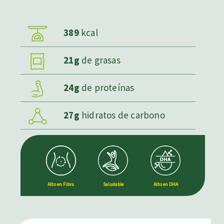
389
kcal
21g
de grasas
24g
de proteínas
27g
hidratos de carbono
Alto en Fibra
Saludable
Alto en DHA