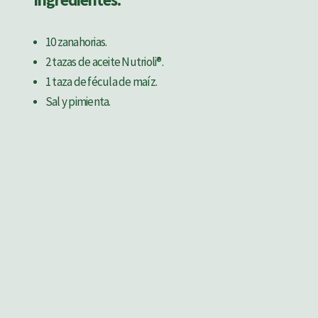
Ingredientes:
10 zanahorias.
2 tazas de aceite Nutrioli®.
1 taza de fécula de maíz.
Sal y pimienta.