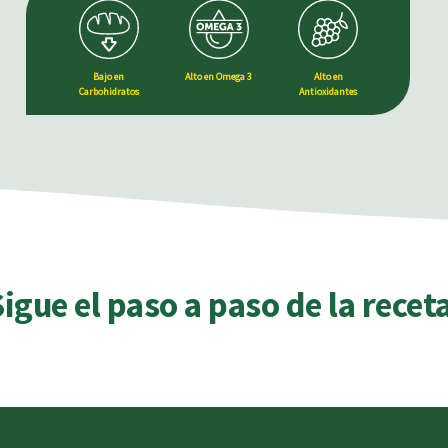
Bajo en
Alto en Omega 3
Alto en
Carbohidratos
Antioxidantes
igue el paso a paso de la receta